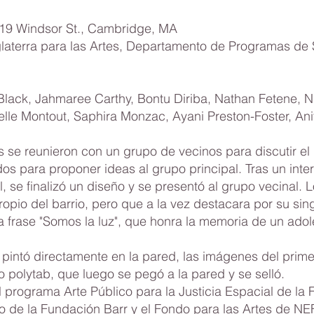
119 Windsor St., Cambridge, MA
laterra para las Artes, Departamento de Programas de
Black, Jahmaree Carthy, Bontu Diriba, Nathan Fetene, 
lle Montout, Saphira Monzac, Ayani Preston-Foster, An
s se reunieron con un grupo de vecinos para discutir el
s para proponer ideas al grupo principal. Tras un inte
al, se finalizó un diseño y se presentó al grupo vecinal.
opio del barrio, pero que a la vez destacara por su sin
a frase "Somos la luz", que honra la memoria de un adole
e pintó directamente en la pared, las imágenes del prime
o polytab, que luego se pegó a la pared y se selló.
 programa Arte Público para la Justicia Espacial de la
to de la Fundación Barr y el Fondo para las Artes de NE