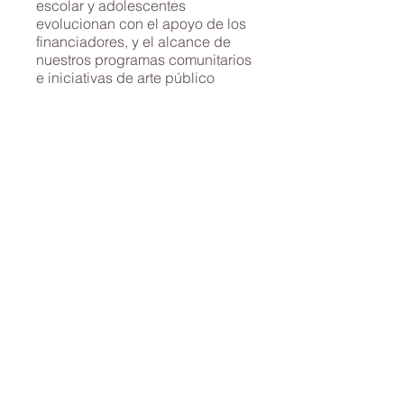
escolar y adolescentes
evolucionan con el apoyo de los
financiadores, y el alcance de
nuestros programas comunitarios
e iniciativas de arte público
crece:
El Programa de Medios para
Adolescentes completa un mural
de 160 pies titulado Retratos del
Puerto, encargado por el MIT y
montado en Main Street frente al
complejo de viviendas
Newtowne Court.
Nuestra Iniciativa de Arte
Familiar está financiada por la
Iniciativa para Tiempo Después
de la Escuela y Fuera de la
Escuela del Departamento de
Educación.
Nuestra iniciativa Enfoques
creativos para el apoyo
terapéutico está financiada por
CF Adams Trust.