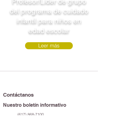
Profesor/Líder de grupo
del programa de cuidado
infantil para niños en
edad escolar
Leer más
Contáctanos
Nuestro boletín informativo
(617) 868-7100
119 Windsor Street
Cambridge, MA 02139