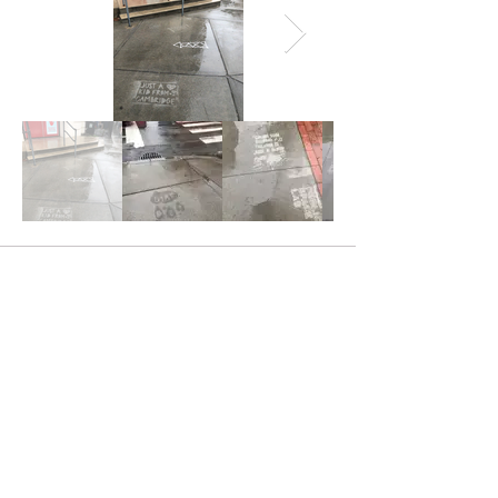
Kontakte nou
Bilten nou an
(617) 868-7100
119 Windsor Street
Cambridge, MA 02139
Enskri pou resevwa dènye mizajou sou tout