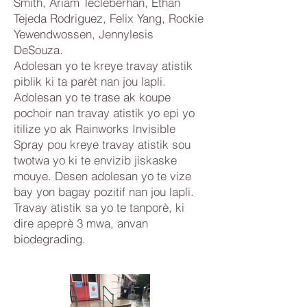
Smith, Ariam Tecleberhan, Ethan
Tejeda Rodriguez, Felix Yang, Rockie
Yewendwossen, Jennylesis
DeSouza.
Adolesan yo te kreye travay atistik
piblik ki ta parèt nan jou lapli.
Adolesan yo te trase ak koupe
pochoir nan travay atistik yo epi yo
itilize yo ak Rainworks Invisible
Spray pou kreye travay atistik sou
twotwa yo ki te envizib jiskaske
mouye. Desen adolesan yo te vize
bay yon bagay pozitif nan jou lapli.
Travay atistik sa yo te tanporè, ki
dire apeprè 3 mwa, anvan
biodegrading.