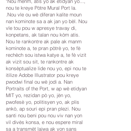
"Nou menm, atis yo ak etidyan yo...,
nou te kreye Pòtre Mural Port la.
.Nou vle ou wè diferan kalite moun
nan kominote sa a ak jan yo bèl. Nou
vle tou pou w apresye travay di,
konpetans, ak talan nou kòm atis.
Nou te rankontre ak pale ak manm
kominote a, te pran pòtrè yo, te fè
rechèch sou istwa katye a, te fè vizit
ak vizit sou sit, te rankontre ak
konsèptualize lide nou yo, epi nou te
itilize Adobe Illustrator pou kreye
pwodwi final ou wè jodi a. Nan
Portraits of the Port, w ap wè etidyan
MIT yo, rezidan pò yo, jèn yo,
pwofesè yo, politisyen yo, ak plis
ankò, ap souri epi pran plezi. Nou
santi nou beni pou nou viv nan yon
vil divès konsa, e nou espere miral
sa a transmèt lajwa ak yon sans